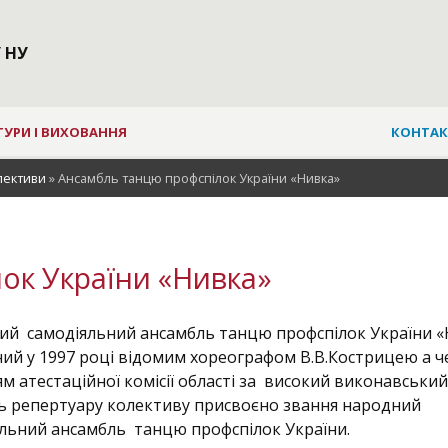
 НУ
ТУРИ І ВИХОВАННЯ
КОНТАК
лективи
»
Ансамбль танцю профспілок України «Нивка»
ок України «Нивка»
ий самодіяльний ансамбль танцю профспілок України 
ий у 1997 році відомим хореографом В.В.Кострицею а че
м атестаційної комісії області за високий виконавський
ть репертуару колективу присвоєно звання народний
іяльний ансамбль танцю профспілок Ук