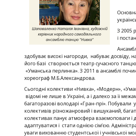
Основна
українс
Шаповаленко Наталія Іванівна, художній
З 2005 
керівник народного самодіяльного
і поста
ансамблю танцю "Нивка"
Ансамбл
здобуває високі нагороди, набуває досвіду, 
його базі створюється театр сучасного танц
«Уманська перлинка». З 2011 в ансамблі по
хореограф М.Б.Александрова.
Сьогодні колективи «Нивка», «Модерн», «Ума
відомі не лише в Україні, а і далеко за її ме
багаторазові володарі «Гран-прі». Побували у П
колективів різножанровий і вишуканий, баг
колективах панує атмосфера взаємоповаги і 
адаптуватися і стати однією сім’єю. Адмініст
уваги вихованню студентської і учнівської мо