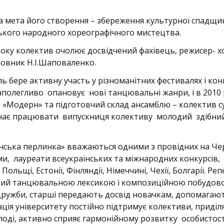
 мета його створення – збереження культурної спадщи
ького народного хореографічного мистецтва.
року колектив очолює досвідчений фахівець, режисер- 
новник Н.І.Шаповаленко.
ь бере активну участь у різноманітних фестивалях і кон
наполегливо опановує нові танцювальні жанри, і в 2010 
ю «Модерн» та підготовчий склад ансамблю – колектив с
чинає працювати випускниця колективу молодий здібн
нська перлинка» вважаються одними з провідних на Че
жами, лауреати всеукраїнських та міжнародних конкурсів,
ольщі, Естонії, Фінляндії, Німеччині, Чехії, Болгарії. Ре
атий танцювальною лексикою і композиційною побудов
дружби, старші передають досвід новачкам, допомагаю
рація університету постійно підтримує колективи, приділ
лоді, активно сприяє гармонійному розвитку особистост