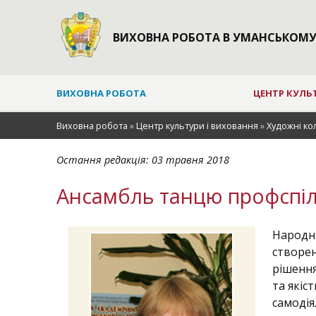
ВИХОВНА РОБОТА В УМАНСЬКОМУ
ВИХОВНА РОБОТА
ЦЕНТР КУЛЬ
Виховна робота
»
Центр культури і виховання
»
Художні ко
Остання редакція:
03 травня 2018
Ансамбль танцю профспіл
Народн
створен
рішення
та якіс
самод