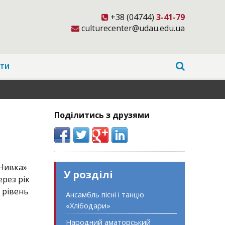
+38 (04744)
3-41-79
culturecenter@udau.edu.ua
ТИ
Поділитись з друзями
«Нивка»
У розділі
рез рік
 рівень
Ансамбль пісні і танцю
«Хлібодари»
раїни.
Народний аматорський