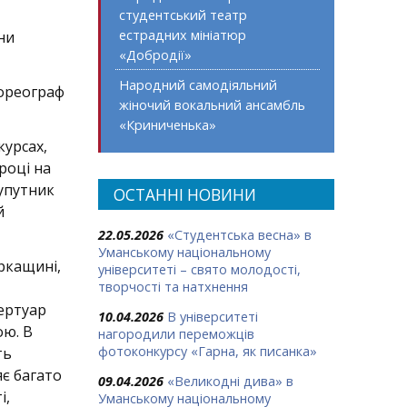
студентський театр
естрадних мініатюр
ни
«Добродії»
Народний самодіяльний
хореограф
жіночий вокальний ансамбль
«Криниченька»
курсах,
році на
упутник
ОСТАННІ НОВИНИ
ий
22.05.2026
«Студентська весна» в
Уманському національному
ркащині,
університеті – свято молодості,
творчості та натхнення
пертуар
10.04.2026
В університеті
ою. В
нагородили переможців
фотоконкурсу «Гарна, як писанка»
ть
яє багато
09.04.2026
«Великодні дива» в
і,
Уманському національному